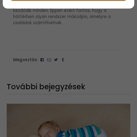
A gyerekeknél valóban sokszor apró tünettel
kezdődik minden. Éppen ezért fontos, hogy a
háttérben olyan rendszer működjön, amelyre a
családok számíthatnak.
Megosztás:
További bejegyzések