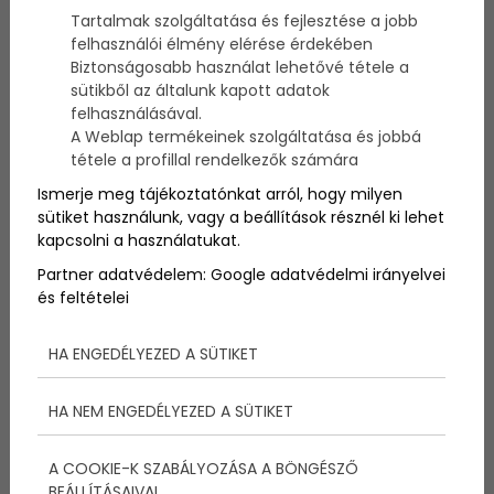
Tartalmak szolgáltatása és fejlesztése a jobb
felhasználói élmény elérése érdekében
Az anyák jól tudják, hogy a gyerekeknél egyik napról
Biztonságosabb használat lehetővé tétele a
a másikra is sok minden változhat. Egy enyhe
sütikből az általunk kapott adatok
hőemelkedésből estére láz lehet, egy kis
felhasználásával.
bágyadtságról másnap kiderülhet, hogy komolyabb
A Weblap termékeinek szolgáltatása és jobbá
fertőzés jele, de az is előfordul, hogy egy panasz
tétele a profillal rendelkezők számára
végül gyorsan elmúlik. Éppen ezért különösen fontos,
hogy legyen olyan orvos, akihez a család bizalommal
Ismerje meg tájékoztatónkat arról, hogy milyen
fordulhat, és aki segít eldönteni, mikor van szükség
sütiket használunk, vagy a beállítások résznél ki lehet
megfigyelésre, mikor kell vizsgálat, és mikor indokolt
kapcsolni a használatukat.
a gyorsabb beavatkozás.
Partner adatvédelem:
Google adatvédelmi irányelvei
és feltételei
HA ENGEDÉLYEZED A SÜTIKET
HA NEM ENGEDÉLYEZED A SÜTIKET
A COOKIE-K SZABÁLYOZÁSA A BÖNGÉSZŐ
BEÁLLÍTÁSAIVAL