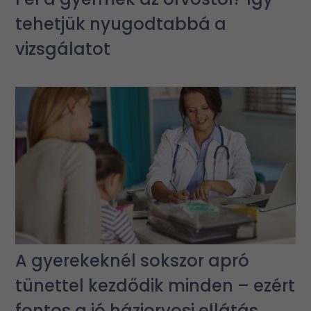
tehetjük nyugodtabbá a
vizsgálatot
A gyerekeknél sokszor apró
tünettel kezdődik minden – ezért
fontos a jó háziorvosi ellátás