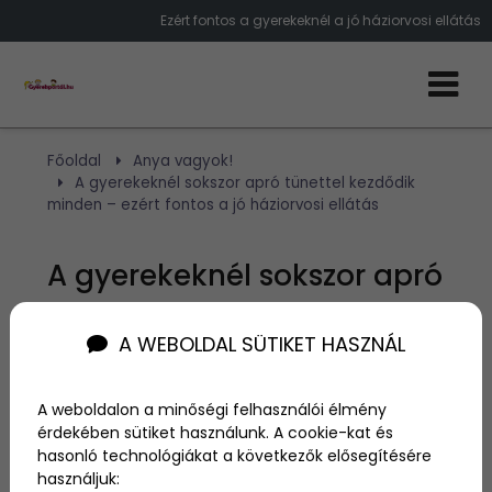
Ezért fontos a gyerekeknél a jó háziorvosi ellátás
Főoldal
Anya vagyok!
A gyerekeknél sokszor apró tünettel kezdődik
minden – ezért fontos a jó háziorvosi ellátás
A gyerekeknél sokszor apró
tünettel kezdődik minden
A WEBOLDAL SÜTIKET HASZNÁL
– ezért fontos a jó
háziorvosi ellátás
A weboldalon a minőségi felhasználói élmény
érdekében sütiket használunk. A cookie-kat és
hasonló technológiákat a következők elősegítésére
Szerző:
Egyed Karola
használjuk:
2026. június 18.