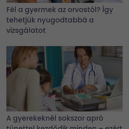
Fél a gyermek az orvostól? Így
tehetjük nyugodtabbá a
vizsgálatot
A gyerekeknél sokszor apró
tünettel kezdődik minden – ezért