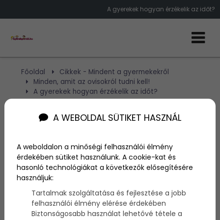
A gyerekek hogyan érzékelik az időt?
Főoldal
Cikkek - Mindent a gyermekekről
Minden, amit az ovisokról tudni kell!
A gyerekek hogyan érzékelik az időt?
A WEBOLDAL SÜTIKET HASZNÁL
A gyerekek hogyan
érzékelik az időt?
A weboldalon a minőségi felhasználói élmény
érdekében sütiket használunk. A cookie-kat és
hasonló technológiákat a következők elősegítésére
Szerző:
NA
használjuk:
2014. május 6.
Tartalmak szolgáltatása és fejlesztése a jobb
felhasználói élmény elérése érdekében
A gyerekek - egészen addig, amíg az iskolában
Biztonságosabb használat lehetővé tétele a
komolyan meg nem tanulják - nem tudják, hogy