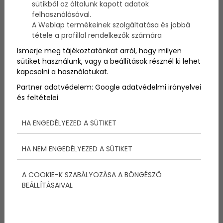
sütikből az általunk kapott adatok
mennyi időt jelent valójában egy óra. De talán még
felhasználásával.
akkor sem.
A Weblap termékeinek szolgáltatása és jobbá
tétele a profillal rendelkezők számára
Ismerje meg tájékoztatónkat arról, hogy milyen
sütiket használunk, vagy a beállítások résznél ki lehet
kapcsolni a használatukat.
Partner adatvédelem:
Google adatvédelmi irányelvei
és feltételei
HA ENGEDÉLYEZED A SÜTIKET
HA NEM ENGEDÉLYEZED A SÜTIKET
Nyugodtan játszadoznak, mintha az övék lenne a
A COOKIE-K SZABÁLYOZÁSA A BÖNGÉSZŐ
világ minden ideje. Ha szólsz neki, hogy 1 óra múlva
BEÁLLÍTÁSAIVAL
indultok valahová, ők még elmélyülten ténykednek 1
óra múlva is, vagy pedig már 5 perc múlva tűkön
ülnek, hogy letelt-e az idő. Igazából elképzelni sem
tudják, hogy valójában mennyi időt is jelent 1 óra.