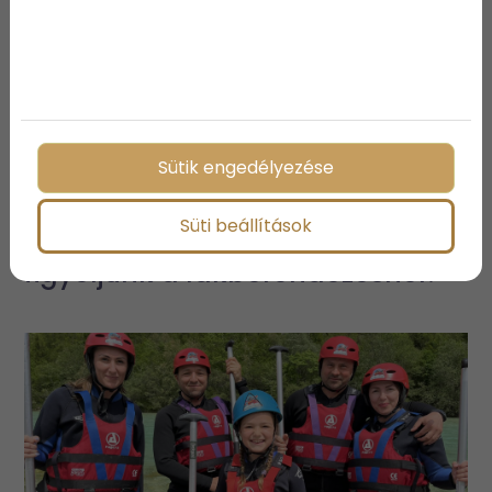
Sütik engedélyezése
Kisgyermekes otthonok
Süti beállítások
biztonságos kialakítása: Mire
figyeljünk a lakberendezésnél?