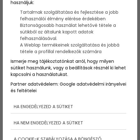
használjuk:
megosztani veletek.
Tartalmak szolgáltatása és fejlesztése a jobb
felhasználói élmény elérése érdekében
Biztonságosabb használat lehetővé tétele a
sütikből az általunk kapott adatok
felhasználásával.
A Weblap termékeinek szolgáltatása és jobbá
tétele a profillal rendelkezők számára
Ismerje meg tájékoztatónkat arról, hogy milyen
sütiket használunk, vagy a beállítások résznél ki lehet
kapcsolni a használatukat.
Partner adatvédelem:
Google adatvédelmi irányelvei
és feltételei
HA ENGEDÉLYEZED A SÜTIKET
Nem árt a picinek?
HA NEM ENGEDÉLYEZED A SÜTIKET
Nem! Kilenc hónapon keresztül volt
összegömbölyödve egy zárt, szűk helyen. Gondoljunk
A COOKIE-K SZABÁLYOZÁSA A BÖNGÉSZŐ