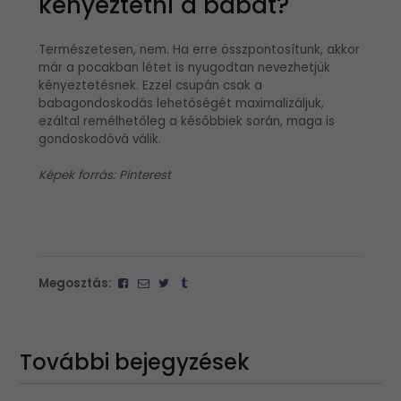
kényeztetni a babát?
Természetesen, nem. Ha erre összpontosítunk, akkor
már a pocakban létet is nyugodtan nevezhetjük
kényeztetésnek. Ezzel csupán csak a
babagondoskodás lehetőségét maximalizáljuk,
ezáltal remélhetőleg a későbbiek során, maga is
gondoskodóvá válik.
Képek forrás: Pinterest
Megosztás:
További bejegyzések