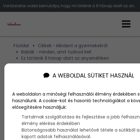
Varázslatos videó bemutatja, hogy mi történik a 9 hónap alatt az anyaméhben
Főoldal
Cikkek - Mindent a gyermekekről
Babák - minden, amit tudnod kell
Ez történik 9 hónap alatt az anyaméhben
A WEBOLDAL SÜTIKET HASZNÁL
Ez történik 9 hónap alatt az
anyaméhben
A weboldalon a minőségi felhasználói élmény érdekében s
használunk. A cookie-kat és hasonló technológiákat a köv
elősegítésére használjuk:
Szerző:
admin
2015. december 30.
Tartalmak szolgáltatása és fejlesztése a jobb felhaszn
élmény elérése érdekében
Biztonságosabb használat lehetővé tétele a sütikből a
Ez a csodálatos videó bemutatja, hogy mi történik az
kapott adatok felhasználásával.
anyaméhben a 9 hónap alatt. A fogamzástól