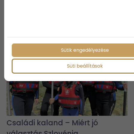
Kisgyermekes otthonok
biztonságos kialakítása: Mire
figyeljünk a lakberendezésnél?
Sütik engedélyezése
Süti beállítások
Családi kaland – Miért jó
választás Szlovénia