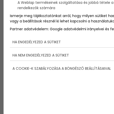
A Weblap termékeinek szolgáltatása és jobbá tétele a p
egészen a születésig bemutatja, hogyan jön létre és
rendelkezők számára
fejlődik ki egy kisbaba.
Ismerje meg tájékoztatónkat arról, hogy milyen sütiket ha
vagy a beállítások résznél ki lehet kapcsolni a használatuka
Partner adatvédelem:
Google adatvédelmi irányelvei és fel
HA ENGEDÉLYEZED A SÜTIKET
HA NEM ENGEDÉLYEZED A SÜTIKET
A COOKIE-K SZABÁLYOZÁSA A BÖNGÉSZŐ BEÁLLÍTÁSAIVAL
Ez a legvarázslatosabb videó, melyet minden nőnek,
anyának látnia kell. A fogamzás pillanatától egészen
a kifejlett 9 hónapos babáig végigkövetheted,
hogyan feljődik ki egy aprócska petesejtből a világ
legszebb teremtménye :)
Ettől elolvadtam... :)