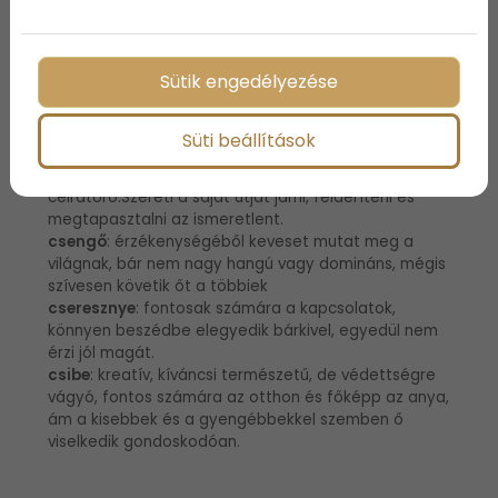
csiga
: finom érzésű, elmélyült, szenzitív, ezért
gyakran visszahúzódó, fontos számára az otthon, a
biztos háttér.
Sütik engedélyezése
csillag
: álmodozó természetű, aki álmait sosem
adja fel, terveit inspirációra hallgatva valósítja meg,
művészi hajlamú vagy vonzódik a művészetekhez.
Süti beállítások
csizma
: fontosnak tartja az anyagi biztonságot, a
kényelmet, így ennek megteremtésében nagyon
célratörő.Szereti a saját útját járni, felderíteni és
megtapasztalni az ismeretlent.
csengő
: érzékenységéből keveset mutat meg a
világnak, bár nem nagy hangú vagy domináns, mégis
szívesen követik őt a többiek
cseresznye
: fontosak számára a kapcsolatok,
könnyen beszédbe elegyedik bárkivel, egyedül nem
érzi jól magát.
csibe
: kreatív, kíváncsi természetű, de védettségre
vágyó, fontos számára az otthon és főképp az anya,
ám a kisebbek és a gyengébbekkel szemben ő
viselkedik gondoskodóan.