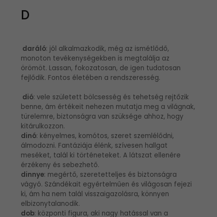
D
daráló
: jól alkalmazkodik, még az ismétlődő,
monoton tevékenységekben is megtalálja az
örömöt. Lassan, fokozatosan, de igen tudatosan
fejlődik. Fontos életében a rendszeresség.
dió
: vele született bölcsesség és tehetség rejtőzik
benne, ám értékeit nehezen mutatja meg a világnak,
türelemre, biztonságra van szüksége ahhoz, hogy
kitárulkozzon.
dinó
: kényelmes, komótos, szeret szemlélődni,
álmodozni. Fantáziája élénk, szívesen hallgat
meséket, talál ki történeteket. A látszat ellenére
érzékeny és sebezhető.
dinnye
: megértő, szeretetteljes és biztonságra
vágyó. Szándékait egyértelműen és világosan fejezi
ki, ám ha nem talál visszaigazolásra, könnyen
elbizonytalanodik.
dob
: központi figura, aki nagy hatással van a