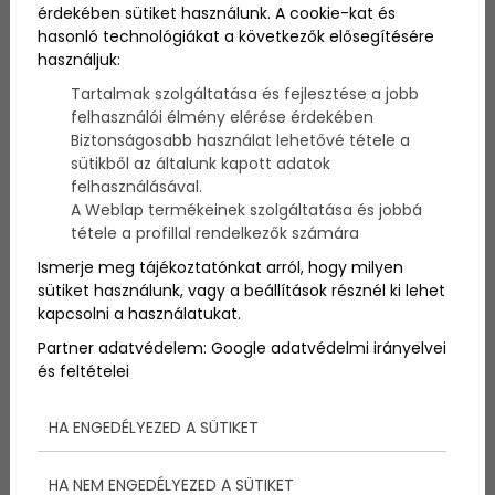
ez különböztetett meg minket a másiktól. Aztán, ha
érdekében sütiket használunk. A cookie-kat és
valamelyik gyerek ügyesebb volt, szomorkodhattunk
hasonló technológiákat a következők elősegítésére
egész évben, hogy nem a miénk lett az alma vagy a
használjuk:
házikó.
Tartalmak szolgáltatása és fejlesztése a jobb
felhasználói élmény elérése érdekében
Biztonságosabb használat lehetővé tétele a
sütikből az általunk kapott adatok
felhasználásával.
A Weblap termékeinek szolgáltatása és jobbá
tétele a profillal rendelkezők számára
Ismerje meg tájékoztatónkat arról, hogy milyen
sütiket használunk, vagy a beállítások résznél ki lehet
kapcsolni a használatukat.
Partner adatvédelem:
Google adatvédelmi irányelvei
és feltételei
HA ENGEDÉLYEZED A SÜTIKET
De nézzük mit is jelentenek
HA NEM ENGEDÉLYEZED A SÜTIKET