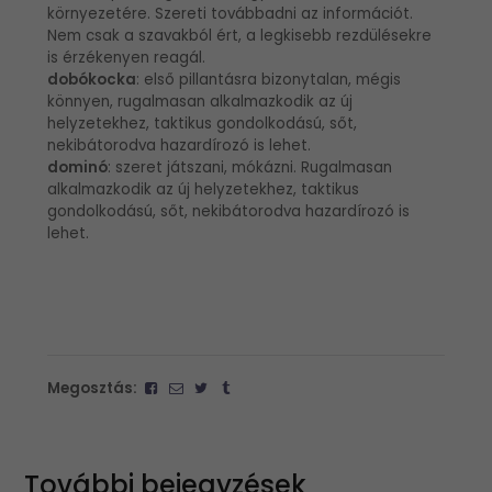
környezetére. Szereti továbbadni az információt.
Nem csak a szavakból ért, a legkisebb rezdülésekre
is érzékenyen reagál.
dobókocka
: első pillantásra bizonytalan, mégis
könnyen, rugalmasan alkalmazkodik az új
helyzetekhez, taktikus gondolkodású, sőt,
nekibátorodva hazardírozó is lehet.
dominó
: szeret játszani, mókázni. Rugalmasan
alkalmazkodik az új helyzetekhez, taktikus
gondolkodású, sőt, nekibátorodva hazardírozó is
lehet.
Megosztás:
További bejegyzések