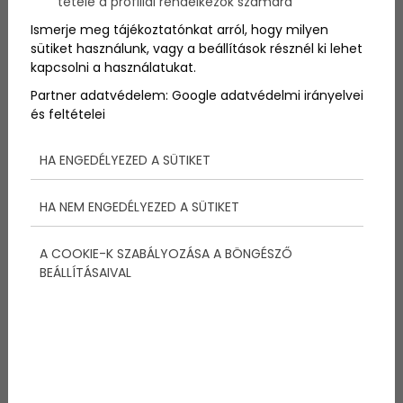
tétele a profillal rendelkezők számára
Ismerje meg tájékoztatónkat arról, hogy milyen
sütiket használunk, vagy a beállítások résznél ki lehet
kapcsolni a használatukat.
Partner adatvédelem:
Google adatvédelmi irányelvei
Kisgyermekes otthonok
és feltételei
biztonságos kialakítása: Mire
HA ENGEDÉLYEZED A SÜTIKET
figyeljünk a lakberendezésnél?
HA NEM ENGEDÉLYEZED A SÜTIKET
A COOKIE-K SZABÁLYOZÁSA A BÖNGÉSZŐ
BEÁLLÍTÁSAIVAL