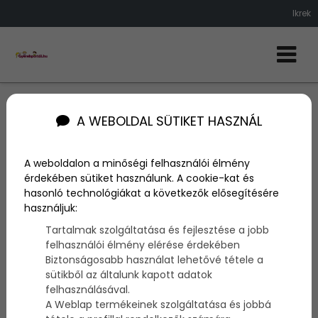
Ikrek
Ikrek
A WEBOLDAL SÜTIKET HASZNÁL
Ikrekről készült kedves videók.
Mindenféle videót láthatsz itt, melyben
A weboldalon a minőségi felhasználói élmény
ikergyermekek szerepelnek. Néhol a hasadat fogod
érdekében sütiket használunk. A cookie-kat és
majd a nevetéstől, máskor bepárásodik a szemed.
hasonló technológiákat a következők elősegítésére
használjuk:
További bejegyzések
Tartalmak szolgáltatása és fejlesztése a jobb
felhasználói élmény elérése érdekében
Biztonságosabb használat lehetővé tétele a
sütikből az általunk kapott adatok
felhasználásával.
A Weblap termékeinek szolgáltatása és jobbá