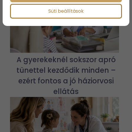
Süti beállítások
A gyerekeknél sokszor apró
tünettel kezdődik minden –
ezért fontos a jó háziorvosi
ellátás