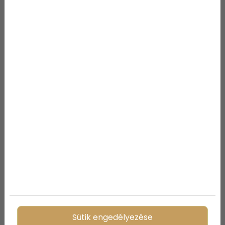
Családi kaland – Miért jó
választás Szlovénia
gyerekekkel?
Fél a gyermek az orvostól? Így
tehetjük nyugodtabbá a
vizsgálatot
Sütik engedélyezése