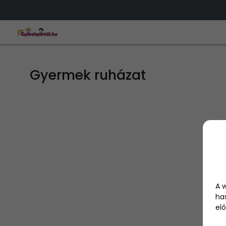
Gyermek ruházat
A 
ha
elő