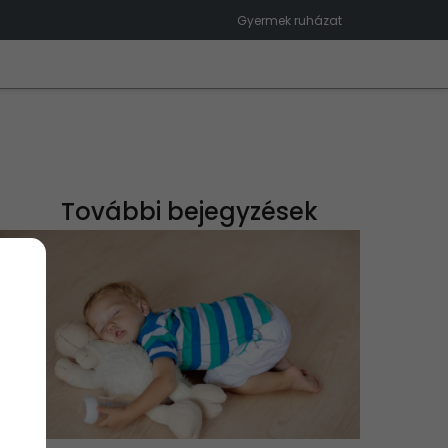
Gyermek ruházat
További bejegyzések