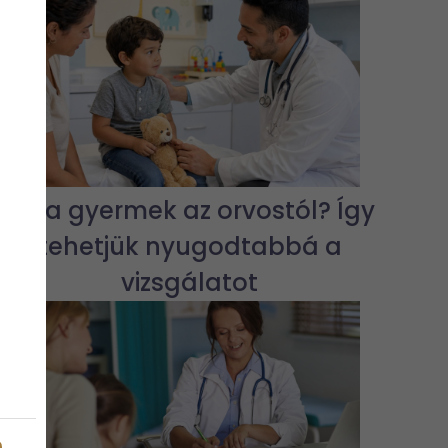
Fél a gyermek az orvostól? Így
tehetjük nyugodtabbá a
vizsgálatot