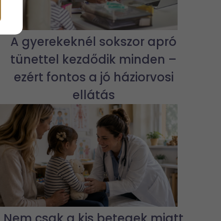
A gyerekeknél sokszor apró
tünettel kezdődik minden –
ezért fontos a jó háziorvosi
ellátás
Nem csak a kis betegek miatt