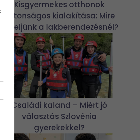
Kisgyermekes otthonok
k
biztonságos kialakítása: Mire
figyeljünk a lakberendezésnél?
Családi kaland – Miért jó
választás Szlovénia
gyerekekkel?