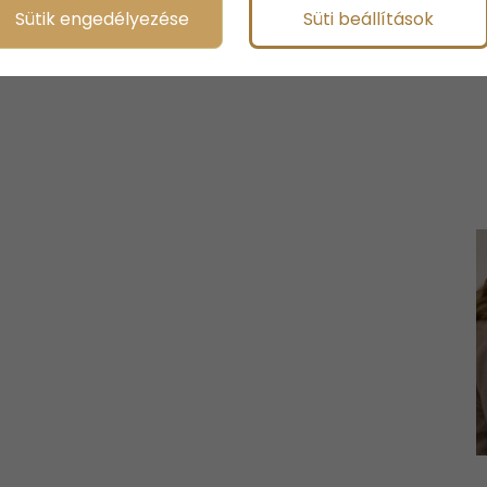
Sütik engedélyezése
Süti beállítások